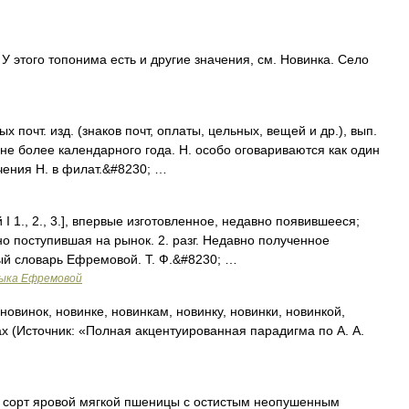
У этого топонима есть и другие значения, см. Новинка. Село
чт. изд. (знаков почт, оплаты, цельных, вещей и др.), вып.
не более календарного года. Н. особо оговариваются как один
чения Н. в филат.&#8230; …
 I 1., 2., 3.], впервые изготовленное, недавно появившееся;
но поступившая на рынок. 2. разг. Недавно полученное
ый словарь Ефремовой. Т. Ф.&#8230; …
зыка Ефремовой
новинок, новинке, новинкам, новинку, новинки, новинкой,
ах (Источник: «Полная акцентуированная парадигма по А. А.
сорт яровой мягкой пшеницы с остистым неопушенным