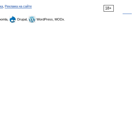
ка
,
Реклама на сайте
18+
omla,
Drupal,
WordPress, MODx.