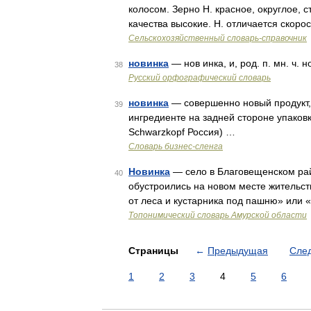
колосом. Зерно Н. красное, округлое, 
качества высокие. Н. отличается скор
Сельскохозяйственный словарь-справочник
новинка
— нов инка, и, род. п. мн. ч. 
38
Русский орфографический словарь
новинка
— совершенно новый продукт,
39
ингредиенте на задней стороне упаковк
Schwarzkopf Россия) …
Словарь бизнес-сленга
Новинка
— село в Благовещенском район
40
обустроились на новом месте жительств
от леса и кустарника под пашню» или
Топонимический словарь Амурской области
Страницы
←
Предыдущая
Сле
1
2
3
4
5
6