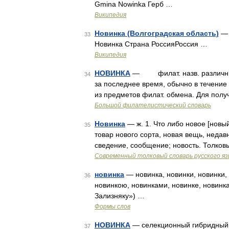
Gmina Nowinka Герб …
Википедия
Новинка (Волгоградская область)
— 
33
Новинка Страна РоссияРоссия …
Википедия
НОВИНКА
— филат. назв. различных по
34
за последнее время, обычно в течение 
из предметов филат. обмена. Для полу
Большой филателистический словарь
Новинка
— ж. 1. Что либо новое [новый
35
товар нового сорта, новая вещь, недав
сведение, сообщение; новость. Толков
Современный толковый словарь русского я
новинка
— новинка, новинки, новинки, 
36
новинкою, новинками, новинке, новинк
Зализняку») …
Формы слов
НОВИНКА
— селекционный гибридный 
37