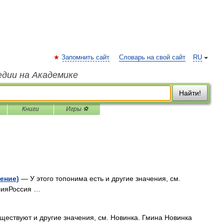
Запомнить сайт
Словарь на свой сайт
RU
едии на Академике
Найти!
Книги
Игры ⚽
ение)
— У этого топонима есть и другие значения, см.
сияРоссия …
ществуют и другие значения, см. Новинка. Гмина Новинка