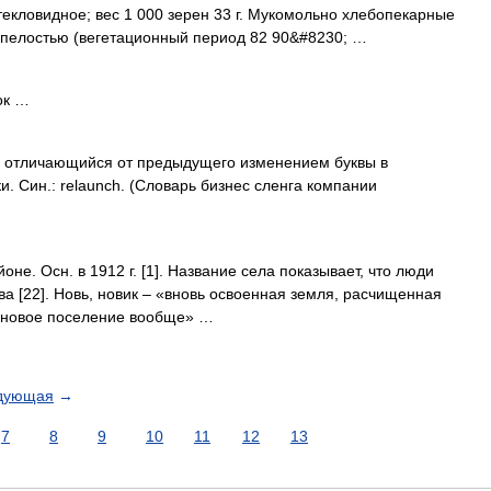
стекловидное; вес 1 000 зерен 33 г. Мукомольно хлебопекарные
оспелостью (вегетационный период 82 90&#8230; …
нок …
 отличающийся от предыдущего изменением буквы в
и. Син.: relaunch. (Словарь бизнес сленга компании
е. Осн. в 1912 г. [1]. Название села показывает, что люди
а [22]. Новь, новик – «вновь освоенная земля, расчищенная
 «новое поселение вообще» …
дующая
→
7
8
9
10
11
12
13